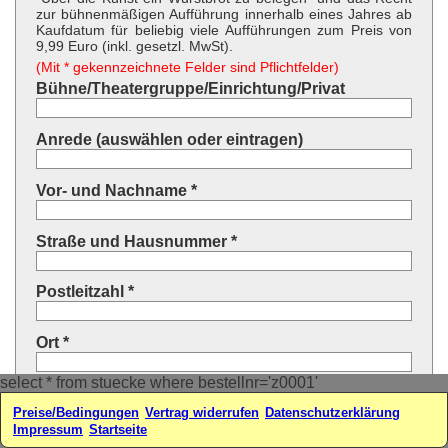
zur bühnenmäßigen Aufführung innerhalb eines Jahres ab
Kaufdatum für beliebig viele Aufführungen zum Preis von
9,99 Euro (inkl. gesetzl. MwSt).
(Mit * gekennzeichnete Felder sind Pflichtfelder)
Bühne/Theatergruppe/Einrichtung/Privat
Anrede (auswählen oder eintragen)
Vor- und Nachname *
Straße und Hausnummer *
Postleitzahl *
Ort *
select * from stuecke where bestellnr='z0001'
Land * (auswählen oder eintragen)
Preise/Bedingungen
Vertrag widerrufen
Datenschutzerklärung
Impressum
Startseite
Ihre E-Mail-Adresse*