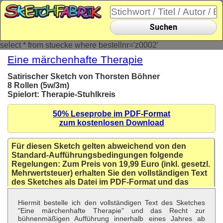
Suchen
select * from stuecke where bestellnr='z0002'
Eine märchenhafte Therapie
Satirischer Sketch von Thorsten Böhner
8 Rollen (5w/3m)
Spielort: Therapie-Stuhlkreis
50% Leseprobe im PDF-Format
zum kostenlosen Download
Für diesen Sketch gelten abweichend von den
Standard-Aufführungsbedingungen folgende
Regelungen: Zum Preis von 19,99 Euro (inkl. gesetzl.
Mehrwertsteuer) erhalten Sie den vollständigen Text
des Sketches als Datei im PDF-Format und das
Recht zur Aufführung innerhalb eines Jahres ab
Kaufdatum für beliebig viele Aufführungen.
Hiermit bestelle ich den vollständigen Text des Sketches
"Eine märchenhafte Therapie" und das Recht zur
bühnenmäßigen Aufführung innerhalb eines Jahres ab