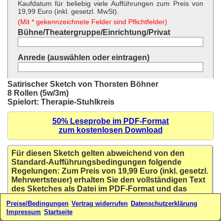
Kaufdatum für beliebig viele Aufführungen zum Preis von
19,99 Euro (inkl. gesetzl. MwSt).
(Mit * gekennzeichnete Felder sind Pflichtfelder)
Bühne/Theatergruppe/Einrichtung/Privat
Anrede (auswählen oder eintragen)
Vor- und Nachname *
Satirischer Sketch von Thorsten Böhner
8 Rollen (5w/3m)
Spielort: Therapie-Stuhlkreis
Straße und Hausnummer *
50% Leseprobe im PDF-Format
zum kostenlosen Download
Postleitzahl *
Für diesen Sketch gelten abweichend von den
Ort *
Standard-Aufführungsbedingungen folgende
Regelungen: Zum Preis von 19,99 Euro (inkl. gesetzl.
Mehrwertsteuer) erhalten Sie den vollständigen Text
Land * (auswählen oder eintragen)
des Sketches als Datei im PDF-Format und das
Recht zur Aufführung innerhalb eines Jahres ab
Preise/Bedingungen
Vertrag widerrufen
Datenschutzerklärung
Kaufdatum für beliebig viele Aufführungen.
Ihre E-Mail-Adresse*
Impressum
Startseite