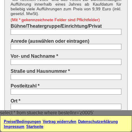
Aufführung innerhalb eines Jahres ab Kaufdatum für
beliebig viele Aufführungen zum Preis von 9,99 Euro (inkl.
gesetzl. MwSt).
(Mit * gekennzeichnete Felder sind Pflichtfelder)
Bühne/Theatergruppe/Einrichtung/Privat
Anrede (auswählen oder eintragen)
Vor- und Nachname *
Straße und Hausnummer *
Postleitzahl *
Ort *
select * from stuecke where bestellnr='z0005'
Land * (auswählen oder eintragen)
Preise/Bedingungen
Vertrag widerrufen
Datenschutzerklärung
Impressum
Startseite
Ihre E-Mail-Adresse*