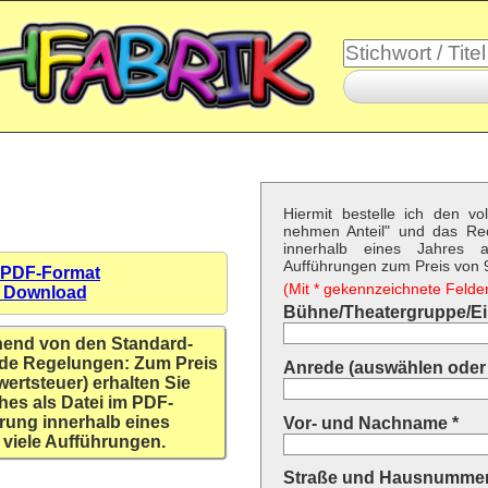
Hiermit bestelle ich den vo
nehmen Anteil" und das Re
innerhalb eines Jahres a
Aufführungen zum Preis von 9,
 PDF-Format
(Mit * gekennzeichnete Felder 
n Download
Bühne/Theatergruppe/Ein
hend von den Standard-
de Regelungen: Zum Preis
Anrede (auswählen oder 
wertsteuer) erhalten Sie
hes als Datei im PDF-
rung innerhalb eines
Vor- und Nachname *
 viele Aufführungen.
Straße und Hausnummer