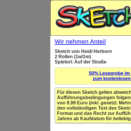
Wir nehmen Anteil
Sketch von Heidi Herborn
2 Rollen (1w/1m)
Spielort: Auf der Straße
50% Leseprobe im
zum kostenlose
Für diesen Sketch gelten abweic
Aufführungsbedingungen folgen
von 9,99 Euro (inkl. gesetzl. Mehr
den vollständigen Text des Sketc
Format und das Recht zur Auffüh
Jahres ab Kaufdatum für beliebig