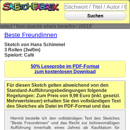
Suchen
select * from stuecke where bestellnr='z0019'
Beste Freundinnen
Sketch von Hans Schimmel
3 Rollen (3w/0m)
Spielort: Café
50% Leseprobe im PDF-Format
zum kostenlosen Download
Für diesen Sketch gelten abweichend von den
Standard-Aufführungsbedingungen folgende
Regelungen: Zum Preis von 9,99 Euro (inkl. gesetzl.
Mehrwertsteuer) erhalten Sie den vollständigen Text
des Sketches als Datei im PDF-Format und das
Recht zur Aufführung innerhalb eines Jahres ab
Kaufdatum für beliebig viele Aufführungen.
Hiermit bestelle ich den vollständigen Text des Sketches
"Beste Freundinnen" und das Recht zur bühnenmäßigen
Aufführung innerhalb eines Jahres ab Kaufdatum für