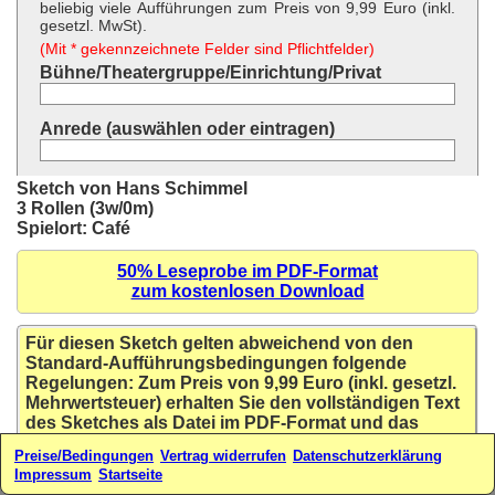
beliebig viele Aufführungen zum Preis von 9,99 Euro (inkl.
gesetzl. MwSt).
(Mit * gekennzeichnete Felder sind Pflichtfelder)
Bühne/Theatergruppe/Einrichtung/Privat
Anrede (auswählen oder eintragen)
Vor- und Nachname *
Sketch von Hans Schimmel
3 Rollen (3w/0m)
Spielort: Café
Straße und Hausnummer *
50% Leseprobe im PDF-Format
zum kostenlosen Download
Postleitzahl *
Für diesen Sketch gelten abweichend von den
Ort *
Standard-Aufführungsbedingungen folgende
Regelungen: Zum Preis von 9,99 Euro (inkl. gesetzl.
Mehrwertsteuer) erhalten Sie den vollständigen Text
Land * (auswählen oder eintragen)
des Sketches als Datei im PDF-Format und das
Recht zur Aufführung innerhalb eines Jahres ab
Preise/Bedingungen
Vertrag widerrufen
Datenschutzerklärung
Kaufdatum für beliebig viele Aufführungen.
Ihre E-Mail-Adresse*
Impressum
Startseite