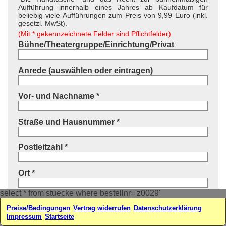
Aufführung innerhalb eines Jahres ab Kaufdatum für
beliebig viele Aufführungen zum Preis von 9,99 Euro (inkl.
gesetzl. MwSt).
(Mit * gekennzeichnete Felder sind Pflichtfelder)
Bühne/Theatergruppe/Einrichtung/Privat
Anrede (auswählen oder eintragen)
Vor- und Nachname *
Straße und Hausnummer *
Postleitzahl *
Ort *
select * from stuecke where bestellnr='z0029'
Land * (auswählen oder eintragen)
Preise/Bedingungen
Vertrag widerrufen
Datenschutzerklärung
Impressum
Startseite
Ihre E-Mail-Adresse*