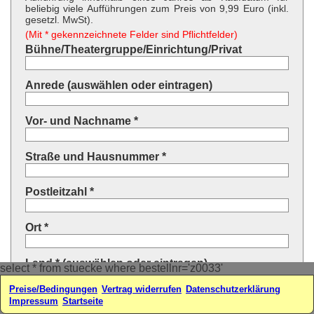
beliebig viele Aufführungen zum Preis von 9,99 Euro (inkl.
gesetzl. MwSt).
(Mit * gekennzeichnete Felder sind Pflichtfelder)
Bühne/Theatergruppe/Einrichtung/Privat
Anrede (auswählen oder eintragen)
Vor- und Nachname *
Straße und Hausnummer *
Postleitzahl *
Ort *
Land * (auswählen oder eintragen)
select * from stuecke where bestellnr='z0033'
Preise/Bedingungen
Vertrag widerrufen
Datenschutzerklärung
Ihre E-Mail-Adresse*
Impressum
Startseite