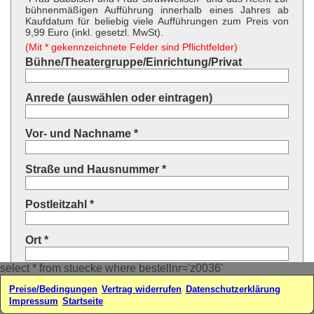
bühnenmäßigen Aufführung innerhalb eines Jahres ab
Kaufdatum für beliebig viele Aufführungen zum Preis von
9,99 Euro (inkl. gesetzl. MwSt).
(Mit * gekennzeichnete Felder sind Pflichtfelder)
Bühne/Theatergruppe/Einrichtung/Privat
Anrede (auswählen oder eintragen)
Vor- und Nachname *
Straße und Hausnummer *
Postleitzahl *
Ort *
select * from stuecke where bestellnr='z0036'
Land * (auswählen oder eintragen)
Preise/Bedingungen
Vertrag widerrufen
Datenschutzerklärung
Impressum
Startseite
Ihre E-Mail-Adresse*