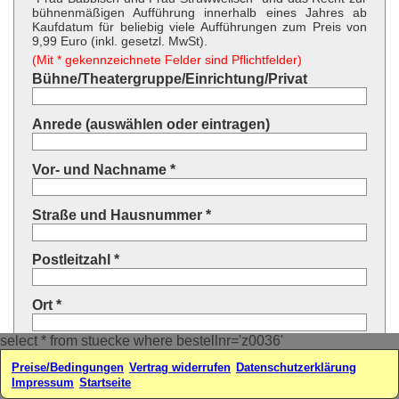
bühnenmäßigen Aufführung innerhalb eines Jahres ab
Kaufdatum für beliebig viele Aufführungen zum Preis von
9,99 Euro (inkl. gesetzl. MwSt).
(Mit * gekennzeichnete Felder sind Pflichtfelder)
Bühne/Theatergruppe/Einrichtung/Privat
Anrede (auswählen oder eintragen)
Vor- und Nachname *
Straße und Hausnummer *
Postleitzahl *
Ort *
select * from stuecke where bestellnr='z0036'
Land * (auswählen oder eintragen)
Preise/Bedingungen
Vertrag widerrufen
Datenschutzerklärung
Impressum
Startseite
Ihre E-Mail-Adresse*