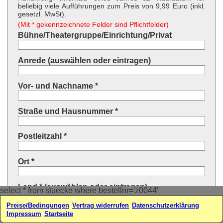
beliebig viele Aufführungen zum Preis von 9,99 Euro (inkl.
gesetzl. MwSt).
(Mit * gekennzeichnete Felder sind Pflichtfelder)
Bühne/Theatergruppe/Einrichtung/Privat
Anrede (auswählen oder eintragen)
Vor- und Nachname *
Straße und Hausnummer *
Postleitzahl *
Ort *
Land * (auswählen oder eintragen)
select * from stuecke where bestellnr='z0044'
Preise/Bedingungen
Vertrag widerrufen
Datenschutzerklärung
Ihre E-Mail-Adresse*
Impressum
Startseite