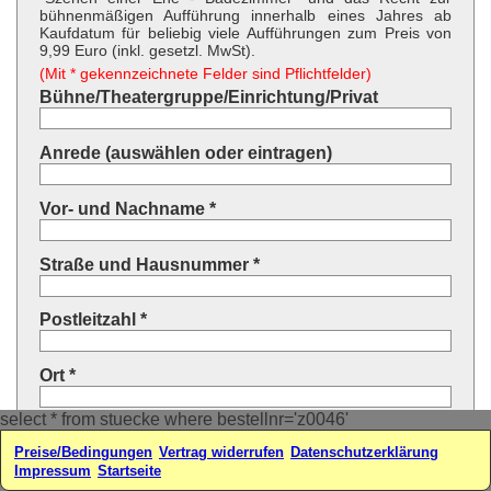
bühnenmäßigen Aufführung innerhalb eines Jahres ab
Kaufdatum für beliebig viele Aufführungen zum Preis von
9,99 Euro (inkl. gesetzl. MwSt).
(Mit * gekennzeichnete Felder sind Pflichtfelder)
Bühne/Theatergruppe/Einrichtung/Privat
Anrede (auswählen oder eintragen)
Vor- und Nachname *
Straße und Hausnummer *
Postleitzahl *
Ort *
select * from stuecke where bestellnr='z0046'
Land * (auswählen oder eintragen)
Preise/Bedingungen
Vertrag widerrufen
Datenschutzerklärung
Impressum
Startseite
Ihre E-Mail-Adresse*