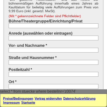
bühnenmäßigen Aufführung innerhalb eines Jahres ab
Kaufdatum für beliebig viele Aufführungen zum Preis von
9,99 Euro (inkl. gesetzl. MwSt).
(Mit * gekennzeichnete Felder sind Pflichtfelder)
Bühne/Theatergruppe/Einrichtung/Privat
Anrede (auswählen oder eintragen)
Vor- und Nachname *
Straße und Hausnummer *
Postleitzahl *
Ort *
select * from stuecke where bestellnr='z0074'
Land * (auswählen oder eintragen)
Preise/Bedingungen
Vertrag widerrufen
Datenschutzerklärung
Impressum
Startseite
Ihre E-Mail-Adresse*