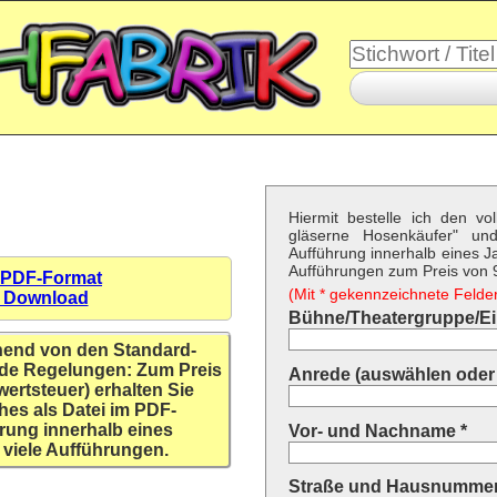
Hiermit bestelle ich den vo
gläserne Hosenkäufer" u
Aufführung innerhalb eines Ja
Aufführungen zum Preis von 9,
 PDF-Format
(Mit * gekennzeichnete Felder 
n Download
Bühne/Theatergruppe/Ein
hend von den Standard-
de Regelungen: Zum Preis
Anrede (auswählen oder 
wertsteuer) erhalten Sie
hes als Datei im PDF-
rung innerhalb eines
Vor- und Nachname *
 viele Aufführungen.
Straße und Hausnummer