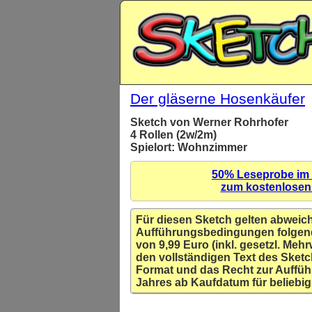
Der gläserne Hosenkäufer
Sketch von Werner Rohrhofer
4 Rollen (2w/2m)
Spielort: Wohnzimmer
50% Leseprobe im
zum kostenlose
Für diesen Sketch gelten abweic
Aufführungsbedingungen folgen
von 9,99 Euro (inkl. gesetzl. Mehr
den vollständigen Text des Sketc
Format und das Recht zur Auffüh
Jahres ab Kaufdatum für beliebig