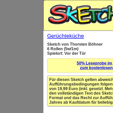
Gerüchteküche
Sketch von Thorsten Böhner
6 Rollen (5w/1m)
Spielort: Vor der Tür
50% Leseprobe im
zum kostenlose
Für diesen Sketch gelten abweic
Aufführungsbedingungen folgen
von 19,99 Euro (inkl. gesetzl. Meh
den vollständigen Text des Sketc
Format und das Recht zur Auffüh
Jahres ab Kaufdatum für beliebig