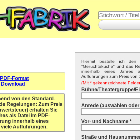
Hiermit bestelle ich den 
"Gerüchteküche" und das R
innerhalb eines Jahres a
Aufführungen zum Preis von 1
 PDF-Format
(Mit * gekennzeichnete Felder 
n Download
Bühne/Theatergruppe/Ein
hend von den Standard-
de Regelungen: Zum Preis
Anrede (auswählen oder 
rwertsteuer) erhalten Sie
hes als Datei im PDF-
rung innerhalb eines
Vor- und Nachname *
 viele Aufführungen.
Straße und Hausnummer