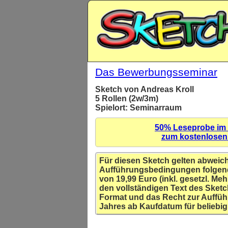
Das Bewerbungsseminar
Sketch von Andreas Kroll
5 Rollen (2w/3m)
Spielort: Seminarraum
50% Leseprobe im
zum kostenlose
Für diesen Sketch gelten abweic
Aufführungsbedingungen folgen
von 19,99 Euro (inkl. gesetzl. Meh
den vollständigen Text des Sketc
Format und das Recht zur Auffüh
Jahres ab Kaufdatum für beliebig