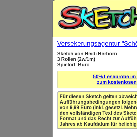
Versekerungsagentur "Schö
Sketch von Heidi Herborn
3 Rollen (2w/1m)
Spielort: Büro
50% Leseprobe im
zum kostenlose
Für diesen Sketch gelten abweic
Aufführungsbedingungen folgen
von 9,99 Euro (inkl. gesetzl. Mehr
den vollständigen Text des Sketc
Format und das Recht zur Auffüh
Jahres ab Kaufdatum für beliebig