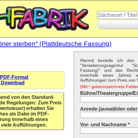
ner sterben" (Plattdeutsche Fassung)
Hiermit bestelle ich den 
"Versekerungsagentur "S
Fassung)" und das Recht
innerhalb eines Jahres a
 PDF-Format
Aufführungen zum Preis von 9,
n Download
(Mit * gekennzeichnete Felder 
Bühne/Theatergruppe/Ein
hend von den Standard-
de Regelungen: Zum Preis
wertsteuer) erhalten Sie
Anrede (auswählen oder 
hes als Datei im PDF-
rung innerhalb eines
Vor- und Nachname *
 viele Aufführungen.