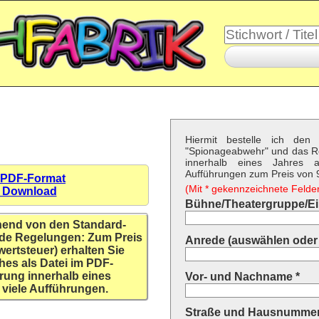
Hiermit bestelle ich den 
"Spionageabwehr" und das R
innerhalb eines Jahres a
Aufführungen zum Preis von 9,
 PDF-Format
(Mit * gekennzeichnete Felder 
n Download
Bühne/Theatergruppe/Ein
hend von den Standard-
de Regelungen: Zum Preis
Anrede (auswählen oder 
wertsteuer) erhalten Sie
hes als Datei im PDF-
rung innerhalb eines
Vor- und Nachname *
 viele Aufführungen.
Straße und Hausnummer