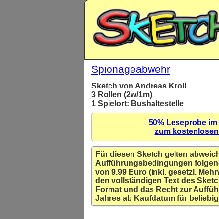
Spionageabwehr
Sketch von Andreas Kroll
3 Rollen (2w/1m)
1 Spielort: Bushaltestelle
50% Leseprobe im
zum kostenlose
Für diesen Sketch gelten abweic
Aufführungsbedingungen folgen
von 9,99 Euro (inkl. gesetzl. Mehr
den vollständigen Text des Sketc
Format und das Recht zur Auffüh
Jahres ab Kaufdatum für beliebig