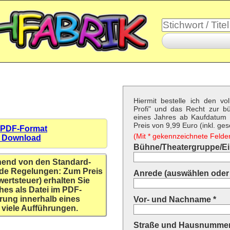
Hiermit bestelle ich den vo
Profi" und das Recht zur b
eines Jahres ab Kaufdatum f
Preis von 9,99 Euro (inkl. ges
 PDF-Format
(Mit * gekennzeichnete Felder 
n Download
Bühne/Theatergruppe/Ein
hend von den Standard-
de Regelungen: Zum Preis
Anrede (auswählen oder 
wertsteuer) erhalten Sie
hes als Datei im PDF-
rung innerhalb eines
Vor- und Nachname *
 viele Aufführungen.
Straße und Hausnummer