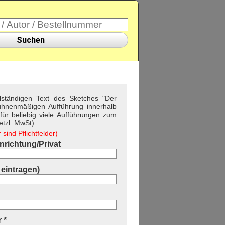
Suchen
llständigen Text des Sketches "Der
ühnenmäßigen Aufführung innerhalb
ür beliebig viele Aufführungen zum
etzl. MwSt).
sind Pflichtfelder)
richtung/Privat
eintragen)
 *