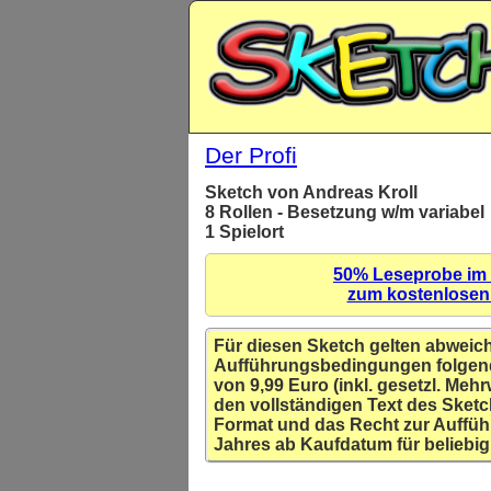
Der Profi
Sketch von Andreas Kroll
8 Rollen - Besetzung w/m variabel
1 Spielort
50% Leseprobe im
zum kostenlose
Für diesen Sketch gelten abweic
Aufführungsbedingungen folgen
von 9,99 Euro (inkl. gesetzl. Mehr
den vollständigen Text des Sketc
Format und das Recht zur Auffüh
Jahres ab Kaufdatum für beliebig