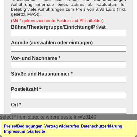
Aufführung innerhalb eines Jahres ab Kaufdatum für
beliebig viele Aufführungen zum Preis von 9,99 Euro (inkl.
gesetzl. MwSt).
(Mit * gekennzeichnete Felder sind Pflichtfelder)
Bühne/Theatergruppe/Einrichtung/Privat
Anrede (auswählen oder eintragen)
Vor- und Nachname *
Straße und Hausnummer *
Postleitzahl *
Ort *
select * from stuecke where bestellnr='z0140'
Land * (auswählen oder eintragen)
Preise/Bedingungen
Vertrag widerrufen
Datenschutzerklärung
Impressum
Startseite
Ihre E-Mail-Adresse*