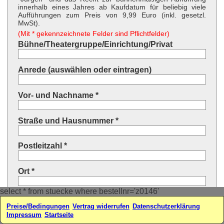
innerhalb eines Jahres ab Kaufdatum für beliebig viele
Aufführungen zum Preis von 9,99 Euro (inkl. gesetzl.
MwSt).
(Mit * gekennzeichnete Felder sind Pflichtfelder)
Bühne/Theatergruppe/Einrichtung/Privat
Anrede (auswählen oder eintragen)
Vor- und Nachname *
Straße und Hausnummer *
Postleitzahl *
Ort *
select * from stuecke where bestellnr='z0146'
Land * (auswählen oder eintragen)
Preise/Bedingungen
Vertrag widerrufen
Datenschutzerklärung
Impressum
Startseite
Ihre E-Mail-Adresse*