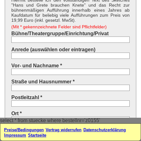
Hiermit bestelle ich den vollständigen Text des Sketches
"Hans und Grete brauchen Knete" und das Recht zur
bühnenmäßigen Aufführung innerhalb eines Jahres ab
Kaufdatum für beliebig viele Aufführungen zum Preis von
19,99 Euro (inkl. gesetzl. MwSt).
(Mit * gekennzeichnete Felder sind Pflichtfelder)
Bühne/Theatergruppe/Einrichtung/Privat
Anrede (auswählen oder eintragen)
Vor- und Nachname *
Straße und Hausnummer *
Postleitzahl *
Ort *
select * from stuecke where bestellnr='z0155'
Land * (auswählen oder eintragen)
Preise/Bedingungen
Vertrag widerrufen
Datenschutzerklärung
Impressum
Startseite