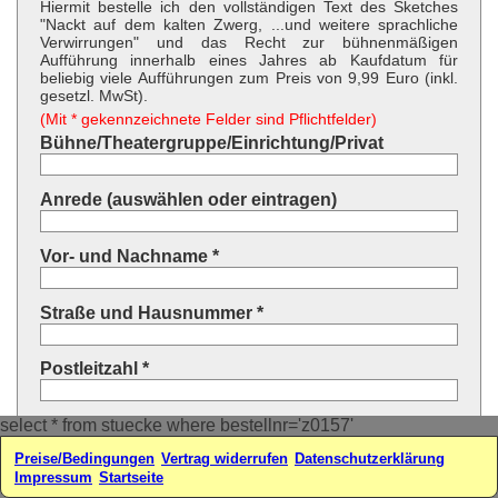
Hiermit bestelle ich den vollständigen Text des Sketches
"Nackt auf dem kalten Zwerg, ...und weitere sprachliche
Verwirrungen" und das Recht zur bühnenmäßigen
Aufführung innerhalb eines Jahres ab Kaufdatum für
beliebig viele Aufführungen zum Preis von 9,99 Euro (inkl.
gesetzl. MwSt).
(Mit * gekennzeichnete Felder sind Pflichtfelder)
Bühne/Theatergruppe/Einrichtung/Privat
Anrede (auswählen oder eintragen)
Vor- und Nachname *
Straße und Hausnummer *
Postleitzahl *
select * from stuecke where bestellnr='z0157'
Ort *
Preise/Bedingungen
Vertrag widerrufen
Datenschutzerklärung
Impressum
Startseite
Land * (auswählen oder eintragen)