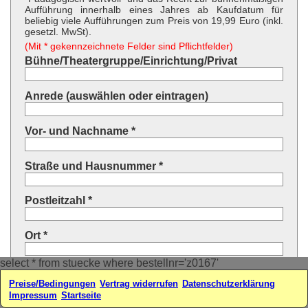
Aufführung innerhalb eines Jahres ab Kaufdatum für
beliebig viele Aufführungen zum Preis von 19,99 Euro (inkl.
gesetzl. MwSt).
(Mit * gekennzeichnete Felder sind Pflichtfelder)
Bühne/Theatergruppe/Einrichtung/Privat
Anrede (auswählen oder eintragen)
Vor- und Nachname *
Straße und Hausnummer *
Postleitzahl *
Ort *
select * from stuecke where bestellnr='z0167'
Land * (auswählen oder eintragen)
Preise/Bedingungen
Vertrag widerrufen
Datenschutzerklärung
Impressum
Startseite
Ihre E-Mail-Adresse*