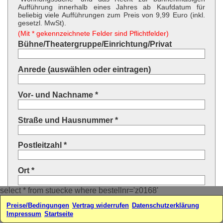
Aufführung innerhalb eines Jahres ab Kaufdatum für
beliebig viele Aufführungen zum Preis von 9,99 Euro (inkl.
gesetzl. MwSt).
(Mit * gekennzeichnete Felder sind Pflichtfelder)
Bühne/Theatergruppe/Einrichtung/Privat
Anrede (auswählen oder eintragen)
Vor- und Nachname *
Straße und Hausnummer *
Postleitzahl *
Ort *
select * from stuecke where bestellnr='z0168'
Land * (auswählen oder eintragen)
Preise/Bedingungen
Vertrag widerrufen
Datenschutzerklärung
Impressum
Startseite
Ihre E-Mail-Adresse*