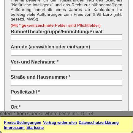
Hiermit bestelle ich den vollständigen Text des Sketches
"Natürliche Intelligenz" und das Recht zur bühnenmäßigen
Aufführung innerhalb eines Jahres ab Kaufdatum für
beliebig viele Aufführungen zum Preis von 9,99 Euro (inkl.
gesetzl. MwSt).
(Mit * gekennzeichnete Felder sind Pflichtfelder)
Bühne/Theatergruppe/Einrichtung/Privat
Anrede (auswählen oder eintragen)
Vor- und Nachname *
Straße und Hausnummer *
Postleitzahl *
Ort *
select * from stuecke where bestellnr='z0174'
Land * (auswählen oder eintragen)
Preise/Bedingungen
Vertrag widerrufen
Datenschutzerklärung
Impressum
Startseite