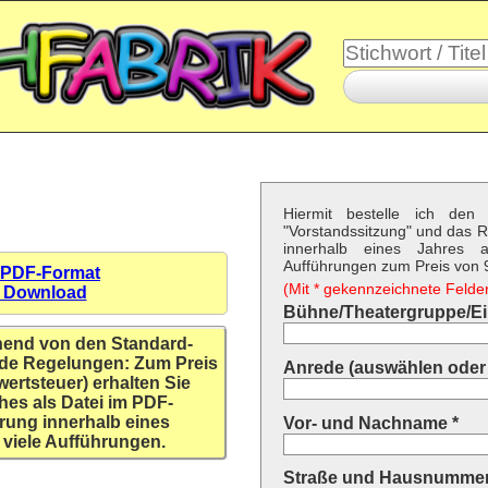
Hiermit bestelle ich den 
"Vorstandssitzung" und das 
innerhalb eines Jahres a
Aufführungen zum Preis von 9,
 PDF-Format
(Mit * gekennzeichnete Felder 
n Download
Bühne/Theatergruppe/Ein
hend von den Standard-
de Regelungen: Zum Preis
Anrede (auswählen oder 
wertsteuer) erhalten Sie
hes als Datei im PDF-
rung innerhalb eines
Vor- und Nachname *
 viele Aufführungen.
Straße und Hausnummer