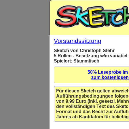
Vorstandssitzung
Sketch von Christoph Stehr
5 Rollen - Besetzung w/m variabel
Spielort: Stammtisch
50% Leseprobe im
zum kostenlose
Für diesen Sketch gelten abweic
Aufführungsbedingungen folgen
von 9,99 Euro (inkl. gesetzl. Mehr
den vollständigen Text des Sketc
Format und das Recht zur Auffüh
Jahres ab Kaufdatum für beliebig