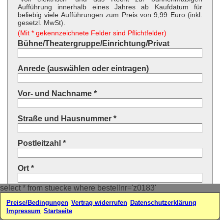
Aufführung innerhalb eines Jahres ab Kaufdatum für
beliebig viele Aufführungen zum Preis von 9,99 Euro (inkl.
gesetzl. MwSt).
(Mit * gekennzeichnete Felder sind Pflichtfelder)
Bühne/Theatergruppe/Einrichtung/Privat
Anrede (auswählen oder eintragen)
Vor- und Nachname *
Straße und Hausnummer *
Postleitzahl *
Ort *
select * from stuecke where bestellnr='z0183'
Land * (auswählen oder eintragen)
Preise/Bedingungen
Vertrag widerrufen
Datenschutzerklärung
Impressum
Startseite
Ihre E-Mail-Adresse*